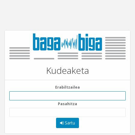
Kudeaketa
Erabiltzailea
Pasahitza
Sartu